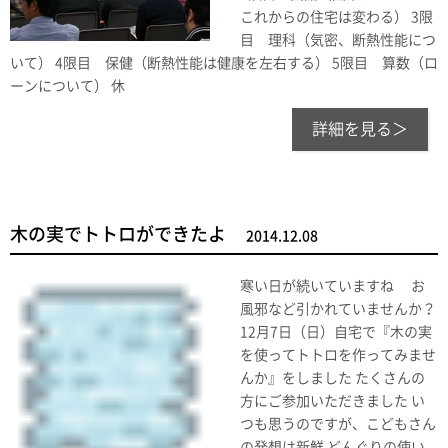
これからの住宅は変わる） 3限
目 理科（気密、断熱性能につ
いて） 4限目 保健（断熱性能は健康を左右する） 5限目 算数（ロ
ーンについて） 休
詳細を見る＞
木の実でトトロができたよ
2014.12.08
寒い日が続いていますね お
風邪など引かれていませんか？
12月7日（日）自宅で『木の実
を使ってトトロを作ってみませ
んか』をしました たくさんの
方にご参加いただきました い
つも思うのですが、こどもさん
の発想は新鮮 どんぐりの使い