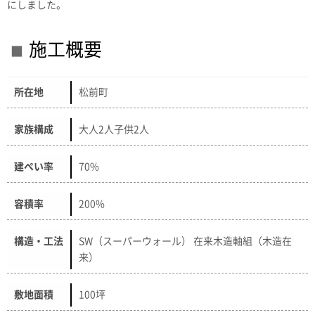
にしました。
施工概要
所在地
松前町
家族構成
大人2人子供2人
建ぺい率
70%
容積率
200%
構造・工法
SW（スーパーウォール） 在来木造軸組（木造在
来）
敷地面積
100坪