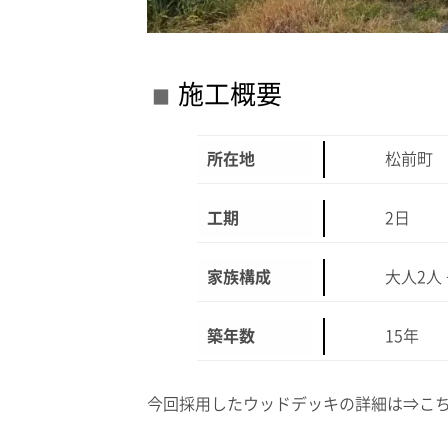
施工概要
所在地
松前町
工期
2日
家族構成
大人2人
築年数
15年
今回採用したウッドデッキの詳細は⇒
こ