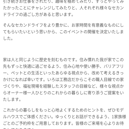
引き続きお仕事をされたり、趣味を極めてみたり、ずっとやってみ
たかったことにチャレンジしてみたりと、人それぞれ様々なセカン
ドライフの過ごし方があると思います。
そんなセカンドライフをより豊かに、お
家時間を有意義なものにし
てもらいたいという思いから、このイベントの開催を決定いたしま
した。
家は人と同じように歴史を刻むものです。住み慣れた我が家でこの
先もずっと快適に過ごせるよう、住み心地や使い勝手、バリアフリ
ー、ペットとの生活といったあらゆる視点から、改めて考えるきっ
かけになれば幸いです。いろは工務店だからこその職人目線での家
づくりや、福祉現場を経験したスタッフの目線など、様々な視点か
らオーナー様一人ひとりのこれからの暮らしに寄り添うご提案をい
たします。
これからの暮らしをもっと心地よくするためのヒントを、ぜひモデ
ルハウスでご体感ください。ゆっくりとお話ができるよう、1家族様
ごとのご予約枠をご用意しております。皆様のご来場を心よりお待