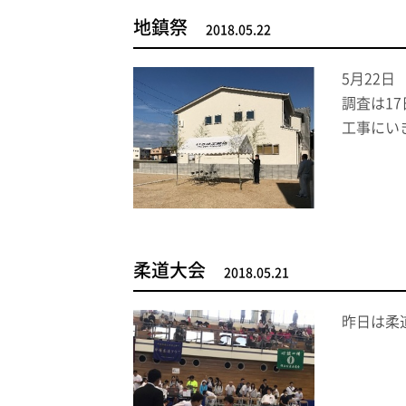
地鎮祭
2018.05.22
5月22
調査は1
工事にい
柔道大会
2018.05.21
昨日は柔